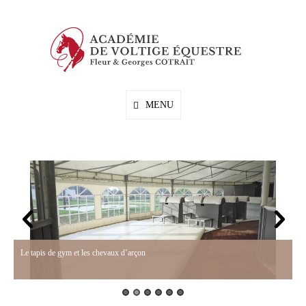
Skip
to
content
Votre Enfant Va Vivre Des Vacances Équestres Exceptionnelles,
ACADÉMIE DE VOLTIGE
Ludiques, Sportives Et Culturelles.
MENU
ÉQUESTRE GEORGES
COTRAIT
Le tapis de gym et les chevaux d’arçon